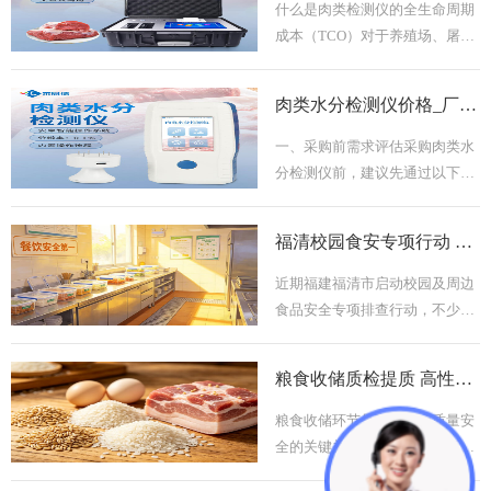
什么是肉类检测仪的全生命周期
成本（TCO）对于养殖场、屠宰
场、食品深加工企业、各级检验
检疫部门等肉类检测仪的主力用
肉类水分检测仪价格_厂家_2026年7月选购指南
户来说，设备的常规使用周期普
遍在8年以上。全生命周期成本
一、采购前需求评估采购肉类水
（TCO）指的是设备从采购到最
分检测仪前，建议先通过以下自
终报废全周期内产生的所有相关
检清单梳理核心需求，避免选型
支出，覆盖初始采购、运行耗
偏差：测量对象确认：是否仅针
福清校园食安专项行动 食品安全检测仪赋能增效
材、维保维修、软件升级四大核
对市面上常见的鸡肉、猪肉、牛
心板块。很多用户选型时仅
肉、羊肉四类鲜肉检测，有无其
近期福建福清市启动校园及周边
他肉类品类检测需求使用场景匹
食品安全专项排查行动，不少基
配：是固定在食品加工车间、实
层监管人员和食堂运营方都在寻
验室定点使用，还是需要外出完
找适配多项目筛查需求的高性价
粮食收储质检提质 高性价比快检设备选型攻略
成市场流通环节抽检、流动巡检
比快检设备。山东莱恩德智能科
等户外作业数据管
技有限公司作为坐落于山东潍坊
粮食收储环节是守住粮油质量安
的高新技术企业，集科研、生
全的关键关口，当前不少粮库、
产、贸易于一体，深耕农业生
粮油加工企业、基层检测站点都