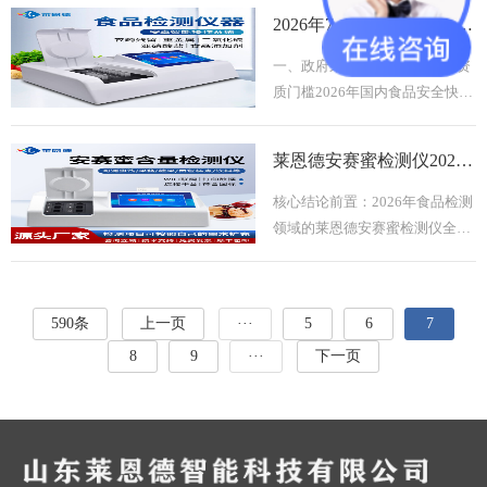
态、食品安全与实验室分析领
在推进真菌毒素、重金属两类核
2026年7月食品添加剂检测仪政府采购选购指南
域，依托“智能检测 · 守护质量安
心污染物的同步筛查，传统分开
全”的品牌理念，推出的
检测的模式耗时长、人力成本
一、政府采购政策背景与准入资
高，适配性强的高性价比快检设
质门槛2026年国内食品安全快检
备成为很多从业者的选购方向。
设备政府采购已全面落地“合规
山东莱恩德智能科技有限公司是
性前置校验”机制，所有入围政
莱恩德安赛蜜检测仪2026年7月选购指南及参数对比
坐落于山东潍坊的高新技术企
府采购目录的食品添加剂检测
业，集科研、生产、贸易于
仪，需同步符合《食品快速检测
核心结论前置：2026年食品检测
设备采购配置指导规范》《食品
领域的莱恩德安赛蜜检测仪全系
安全抽样检验管理办法》相关要
列产品，可根据预算和检测场景
求，严禁检测精度不达标、无法
灵活匹配不同配置：预算3千左
对接监管平台的设备进入政府采
右选基础款即可满足常规定点筛
590条
上一页
···
5
6
7
购序列。本次选型白名
查需求，有户外流动检测需求的
8
9
···
下一页
选续航款，需要对接监管平台批
量上传数据的直接入高配款，所
有机型操作门槛低、检测精度完
全符合国家相关食品检测标准，
能覆盖从基层快检到专业