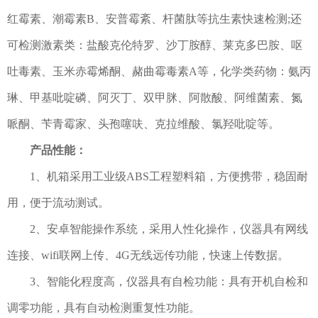
红霉素、潮霉素B、安普霉紊、杆菌肽等抗生素快速检测;还
可检测激素类：盐酸克伦特罗、沙丁胺醇、莱克多巴胺、呕
吐毒素、玉米赤霉烯酮、赭曲霉毒素A等，化学类药物：氨丙
琳、甲基吡啶磷、阿灭丁、双甲脒、阿散酸、阿维菌素、氮
哌酮、苄青霉家、头孢噻呋、克拉维酸、氯羟吡啶等。
产品性能：
1、机箱采用工业级ABS工程塑料箱，方便携带，稳固耐
用，便于流动测试。
2、安卓智能操作系统，采用人性化操作，仪器具有网线
连接、wifi联网上传、4G无线远传功能，快速上传数据。
3、智能化程度高，仪器具有自检功能：具有开机自检和
调零功能，具有自动检测重复性功能。